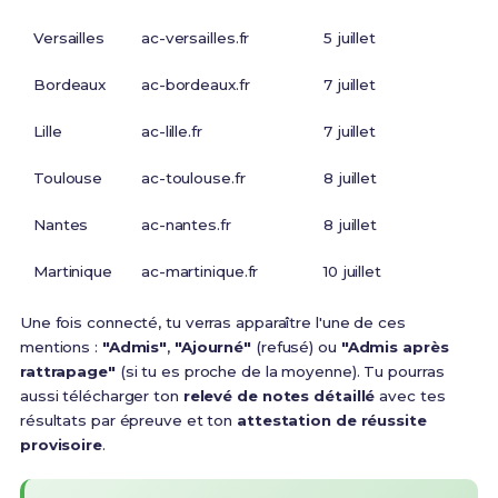
Versailles
ac-versailles.fr
5 juillet
Bordeaux
ac-bordeaux.fr
7 juillet
Lille
ac-lille.fr
7 juillet
Toulouse
ac-toulouse.fr
8 juillet
Nantes
ac-nantes.fr
8 juillet
Martinique
ac-martinique.fr
10 juillet
Une fois connecté, tu verras apparaître l'une de ces
mentions :
"Admis"
,
"Ajourné"
(refusé) ou
"Admis après
rattrapage"
(si tu es proche de la moyenne). Tu pourras
aussi télécharger ton
relevé de notes détaillé
avec tes
résultats par épreuve et ton
attestation de réussite
provisoire
.