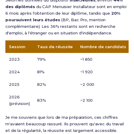
Selon les données du dispositif
InserJeunes
, environ
44%
des diplômés
du CAP Menuisier Installateur sont en emploi
6 mois après l'obtention de leur diplôme, tandis que
20%
poursuivent leurs études
(BP, Bac Pro, mention
complémentaire). Les 36% restants sont en recherche
d'emploi, à l'étranger ou en situation d'indépendance.
Session
Taux de réussite
Nombre de candidats
2023
79%
~1 850
2024
81%
~1 920
2025
82%
~2 000
2026
83%
~2 100
(prévision)
Je me souviens que lors de ma préparation, ces chiffres
m'avaient beaucoup rassuré. Ils prouvent qu'avec du travail
et de la régularité, la réussite est largement accessible.