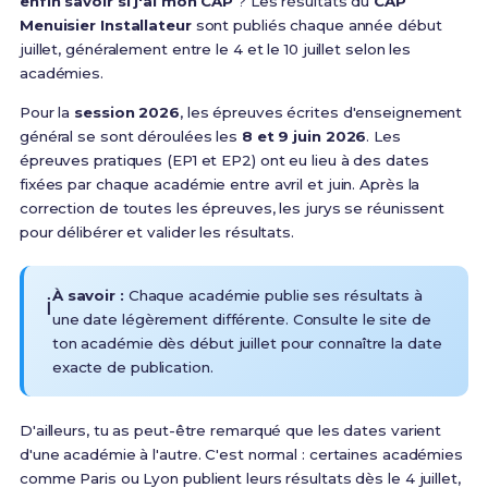
enfin savoir si j'ai mon CAP
? Les résultats du
CAP
Menuisier Installateur
sont publiés chaque année début
juillet, généralement entre le 4 et le 10 juillet selon les
académies.
Pour la
session 2026
, les épreuves écrites d'enseignement
général se sont déroulées les
8 et 9 juin 2026
. Les
épreuves pratiques (EP1 et EP2) ont eu lieu à des dates
fixées par chaque académie entre avril et juin. Après la
correction de toutes les épreuves, les jurys se réunissent
pour délibérer et valider les résultats.
À savoir :
Chaque académie publie ses résultats à
ℹ️
une date légèrement différente. Consulte le site de
ton académie dès début juillet pour connaître la date
exacte de publication.
D'ailleurs, tu as peut-être remarqué que les dates varient
d'une académie à l'autre. C'est normal : certaines académies
comme Paris ou Lyon publient leurs résultats dès le 4 juillet,