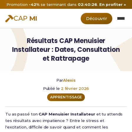
Promotion
-42%
se terminant dans
02:40:25
.
En profiter »
CAP
MI
Découvrir
Résultats CAP Menuisier
Installateur : Dates, Consultation
et Rattrapage
Par
Alexis
Publié le
2 février 2026
APPRENTISSAGE
Tu as passé ton
CAP Menuisier Installateur
et tu attends
tes résultats avec impatience ? Entre le stress et
l'excitation, difficile de savoir quand et comment les