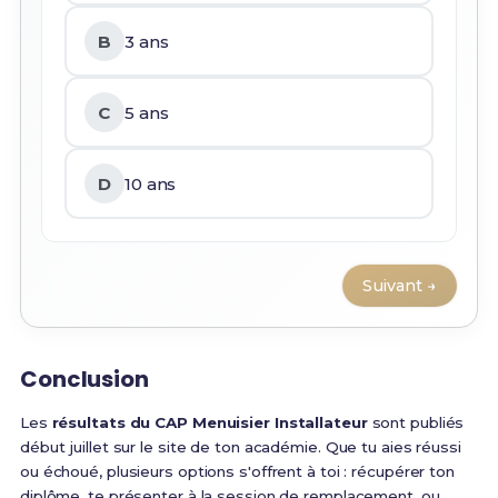
B
3 ans
C
5 ans
D
10 ans
Suivant →
Conclusion
Les
résultats du CAP Menuisier Installateur
sont publiés
début juillet sur le site de ton académie. Que tu aies réussi
ou échoué, plusieurs options s'offrent à toi : récupérer ton
diplôme, te présenter à la session de remplacement, ou