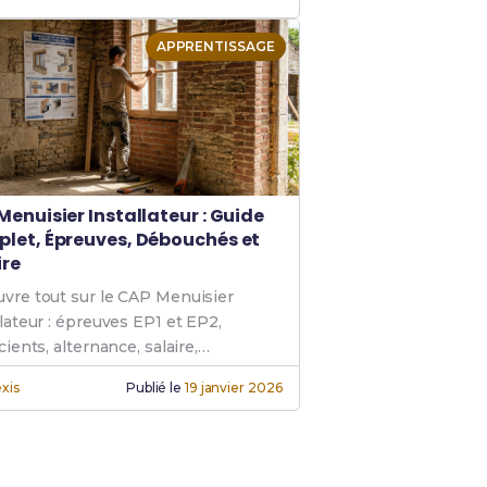
APPRENTISSAGE
Menuisier Installateur : Guide
let, Épreuves, Débouchés et
ire
vre tout sur le CAP Menuisier
llateur : épreuves EP1 et EP2,
cients, alternance, salaire,
chés. Guide complet pour réussir ta
xis
Publié le
19 janvier 2026
tion.