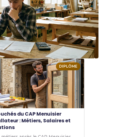
DIPLÔME
uchés du CAP Menuisier
llateur : Métiers, Salaires et
utions
 métiers après le CAP Menuisier