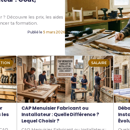
? Découvre les prix, les aides
ncer ta formation.
Publié le
5 mars 2026
ATION
SALAIRE
r
CAP Menuisier Fabricant ou
Débo
 les
Installateur : Quelle Différence ?
Insta
Lequel Choisir ?
Évol
 CAP
CAP Menuisier Fabricant ou Installateur :
Quels