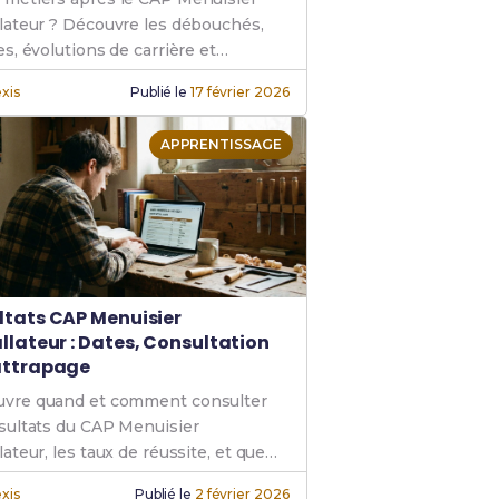
llateur ? Découvre les débouchés,
es, évolutions de carrière et
uites d'études possibles.
xis
Publié le
17 février 2026
APPRENTISSAGE
ltats CAP Menuisier
allateur : Dates, Consultation
attrapage
vre quand et comment consulter
ésultats du CAP Menuisier
lateur, les taux de réussite, et que
 en cas d'échec ou de rattrapage.
xis
Publié le
2 février 2026