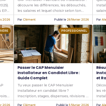
2025).
découvre les différences, les débouchés,
Insta
s EP1
les salaires et lequel choisir selon ton
salair
profil et tes envies.
pours
rs 2026
Par
Clément
Publié le
26 février 2026
Par
Ale
RIÈRE
PROFESSIONNEL
Passer le CAP Menuisier
Résu
Installateur en Candidat Libre :
Inst
Guide Complet
et R
AP
Tu veux passer le CAP Menuisier
Décou
Installateur en candidat libre ?
les r
voirs
Inscription, stages, dispenses, révisions :
Instal
tout ce qu'il faut savoir pour réussir.
faire
ier 2026
Par
Clément
Publié le
5 février 2026
Par
Ale