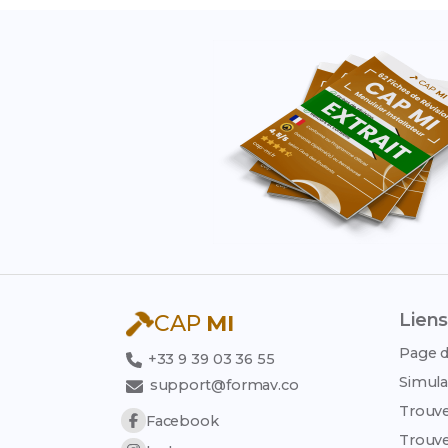
Liens
CAP
MI
Page d
+33 9 39 03 36 55
Simula
support@formav.co
Trouve
Facebook
Trouve