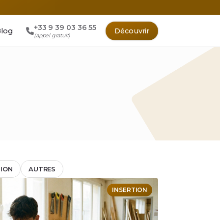
+33 9 39 03 36 55
log
Découvrir
(appel gratuit)
TION
AUTRES
INSERTION