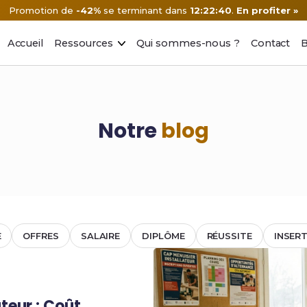
Promotion de
-42%
se terminant dans
12:22:39
.
En profiter »
Accueil
Ressources
Qui sommes-nous ?
Contact
B
Notre
blog
E
OFFRES
SALAIRE
DIPLÔME
RÉUSSITE
INSER
teur : Coût,