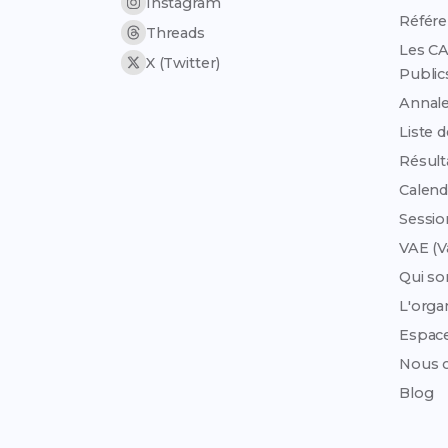
Instagram
Référen
Threads
Les CA
X (Twitter)
Public
Annale
Liste 
Résult
Calend
Sessi
VAE (V
Qui s
L'org
Espac
Nous c
Blog