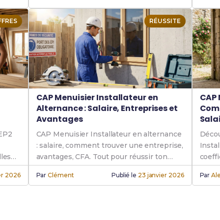
FFRES
RÉUSSITE
CAP Menuisier Installateur en
CAP 
Alternance : Salaire, Entreprises et
Comp
Avantages
Sala
 EP2
CAP Menuisier Installateur en alternance
Décou
: salaire, comment trouver une entreprise,
Insta
lles
avantages, CFA. Tout pour réussir ton
coeffi
.
apprentissage.
débou
er 2026
Par
Clément
Publié le
23 janvier 2026
Par
Ale
forma