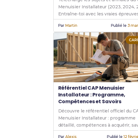
Menuisier Installateur (2023, 2024, 
Entraîne-toi avec les vraies épreuve
et EP2 pour réussir ton examen.
Par
Martin
Publié le
3 ma
CAR
Référentiel CAP Menuisier
Installateur : Programme,
Compétences et Savoirs
Découvre le référentiel officiel du C
Menuisier Installateur : programme
détaillé, compétences à acquérir, sa
associés et matières enseignées.
Par
Alexis
Publié le
12 févr