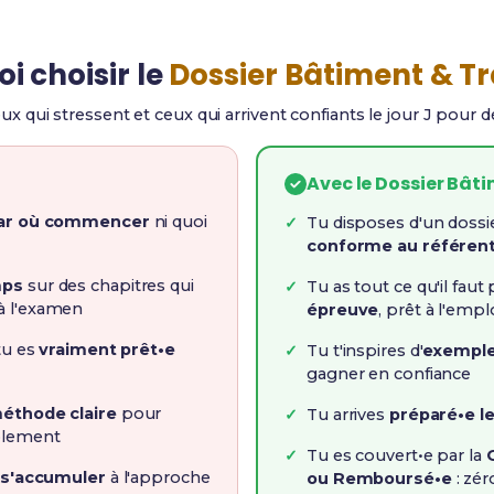
i choisir le
Dossier Bâtiment & T
eux qui stressent et ceux qui arrivent confiants le jour J pour 
Avec le Dossier Bât
par où commencer
ni quoi
Tu disposes d'un dossi
conforme au référent
mps
sur des chapitres qui
Tu as tout ce qu'il faut
à l'examen
épreuve
, prêt à l'empl
 tu es
vraiment prêt•e
Tu t'inspires d'
exemple
gagner en confiance
éthode claire
pour
Tu arrives
préparé•e le
blement
Tu es couvert•e par la
 s'accumuler
à l'approche
ou Remboursé•e
: zér