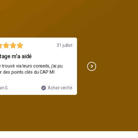
31 juillet
tage m'a aidé
Pas mal mais dense
 trouvé via leurs conseils, j'ai pu
Bon contenu, mais faut s
er des points clés du CAP MI
régulièrement sinon on 
in G.
Achat vérifié
Nora B.