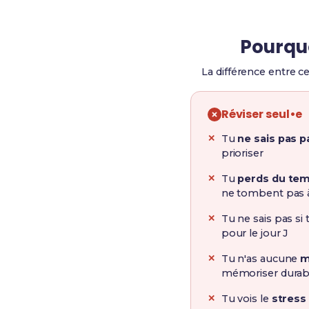
Pourquo
La différence entre c
Réviser seul•e
Tu
ne sais pas 
prioriser
Tu
perds du te
ne tombent pas 
Tu ne sais pas si
pour le jour J
Tu n'as aucune
m
mémoriser dura
Tu vois le
stress