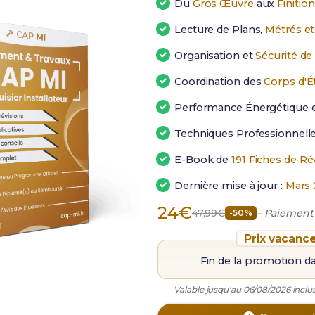
Du
Gros Œuvre
aux
Finitio
Lecture de Plans,
Métrés et
Organisation et
Sécurité de
Coordination des
Corps d'É
Performance Énergétique 
Techniques Professionnell
E-Book de
191 Fiches de Ré
Dernière mise à jour :
Mars 
24€
47,99€
– Paiement
-50%
Prix vacanc
Fin de la promotion d
Valable jusqu'au 06/08/2026 inclus