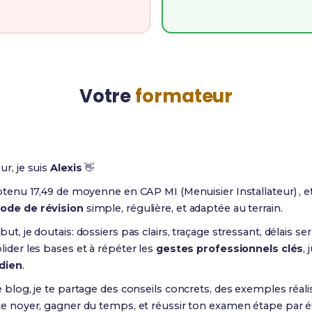
Votre
formateur
ur, je suis
Alexis
👋
obtenu 17,49 de moyenne en CAP MI (Menuisier Installateur) , et
ode de révision
simple, régulière, et adaptée au terrain.
ut, je doutais: dossiers pas clairs, traçage stressant, délais serr
lider les bases et à répéter les
gestes professionnels clés
,
dien
.
e blog, je te partage des conseils concrets, des exemples réali
te noyer, gagner du temps, et réussir ton examen étape par é