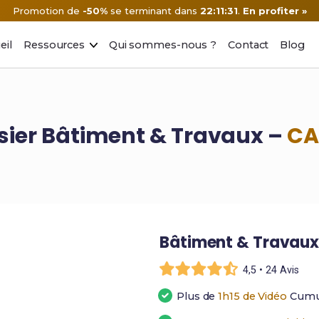
Promotion de
-50%
se terminant dans
22:11:30
.
En profiter »
eil
Ressources
Qui sommes-nous ?
Contact
Blog
sier Bâtiment & Travaux –
CA
Bâtiment & Travau
4,5 • 24 Avis
Plus de
1h15 de Vidéo
Cumu