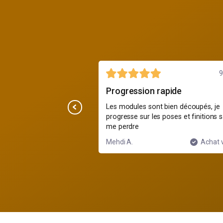
25 juillet
9
se
Progression rapide
plus dur, mais c'est bien
Les modules sont bien découpés, je
progresse sur les poses et finitions 
me perdre
Achat vérifié
Mehdi A.
Achat v