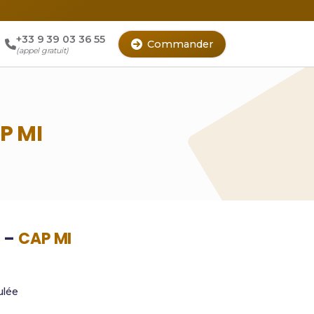
+33 9 39 03 36 55
Commander
(appel gratuit)
P MI
x –
CAP MI
lée