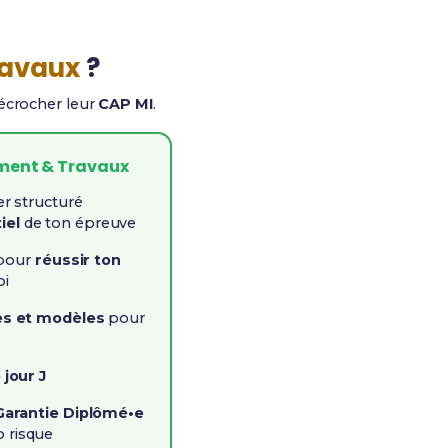
ravaux
?
décrocher leur
CAP MI
.
iment & Travaux
er structuré
iel
de ton épreuve
 pour
réussir ton
oi
s et modèles
pour
 jour J
Garantie Diplômé•e
o risque