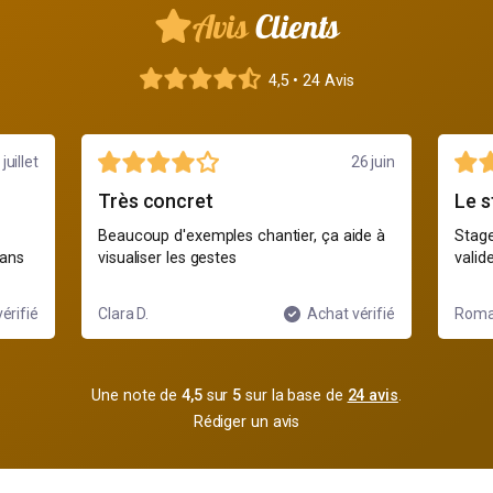
Avis
Clients
4,5 • 24 Avis
 juillet
26 juin
Très concret
Le s
Beaucoup d'exemples chantier, ça aide à
Stage
sans
visualiser les gestes
valid
érifié
Clara D.
Achat vérifié
Roma
Une note de
4,5
sur
5
sur la base de
24 avis
.
Rédiger un avis