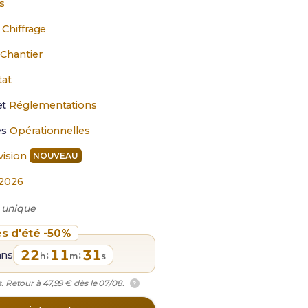
ns
 Chiffrage
 Chantier
tat
et
Réglementations
es
Opérationnelles
vision
NOUVEAU
2026
 unique
es d'été -50%
22
11
30
ans
:
:
h
m
s
. Retour à 47,99 € dès le 07/08.
?