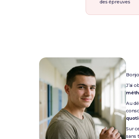
des épreuves
Bonjo
J’ai 
méth
Au déb
conso
quoti
Sur c
sans 