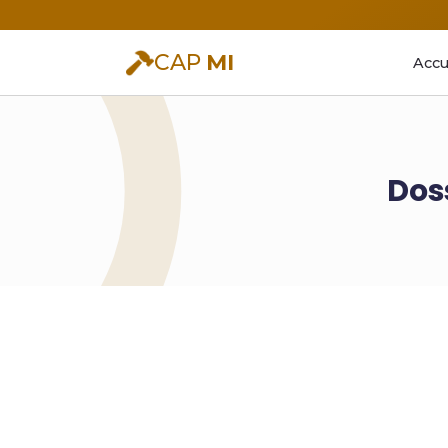
CAP
MI
Accu
Dos